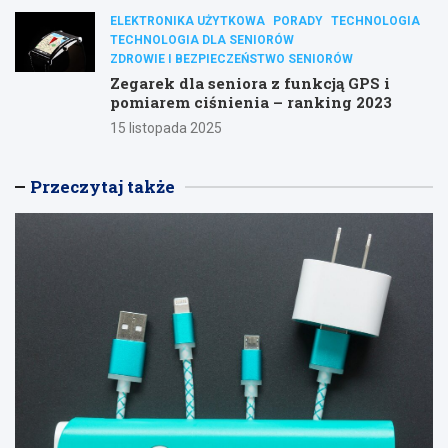
ELEKTRONIKA UŻYTKOWA
PORADY
TECHNOLOGIA
TECHNOLOGIA DLA SENIORÓW
ZDROWIE I BEZPIECZEŃSTWO SENIORÓW
Zegarek dla seniora z funkcją GPS i
pomiarem ciśnienia – ranking 2023
15 listopada 2025
Przeczytaj także