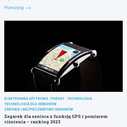
Przeczytaj
ELEKTRONIKA UŻYTKOWA
PORADY
TECHNOLOGIA
TECHNOLOGIA DLA SENIORÓW
ZDROWIE I BEZPIECZEŃSTWO SENIORÓW
Zegarek dla seniora z funkcją GPS i pomiarem
ciśnienia – ranking 2023