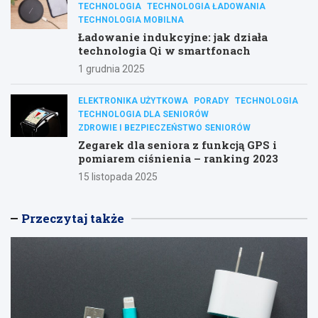
TECHNOLOGIA
TECHNOLOGIA ŁADOWANIA
TECHNOLOGIA MOBILNA
Ładowanie indukcyjne: jak działa
technologia Qi w smartfonach
1 grudnia 2025
ELEKTRONIKA UŻYTKOWA
PORADY
TECHNOLOGIA
TECHNOLOGIA DLA SENIORÓW
ZDROWIE I BEZPIECZEŃSTWO SENIORÓW
Zegarek dla seniora z funkcją GPS i
pomiarem ciśnienia – ranking 2023
15 listopada 2025
Przeczytaj także