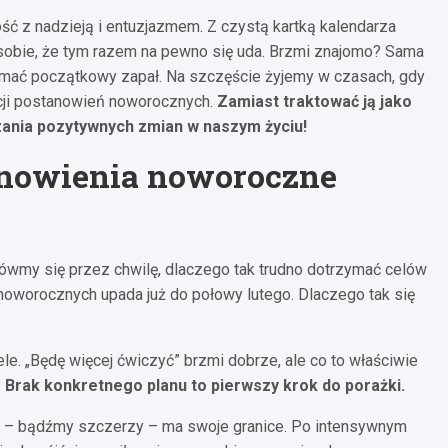
ść z nadzieją i entuzjazmem. Z czystą kartką kalendarza
 sobie, że tym razem na pewno się uda. Brzmi znajomo? Sama
rzymać początkowy zapał. Na szczęście żyjemy w czasach, gdy
cji postanowień noworocznych.
Zamiast traktować ją jako
zania pozytywnych zmian w naszym życiu!
anowienia noworoczne
ówmy się przez chwilę, dlaczego tak trudno dotrzymać celów
noworocznych upada już do połowy lutego. Dlaczego tak się
le. „Będę więcej ćwiczyć” brzmi dobrze, ale co to właściwie
?
Brak konkretnego planu to pierwszy krok do porażki.
ra – bądźmy szczerzy – ma swoje granice. Po intensywnym