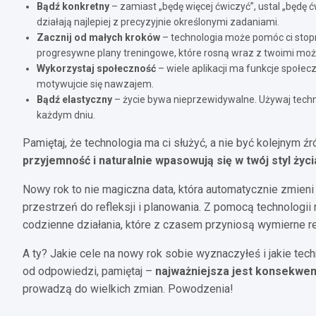
Bądź konkretny
– zamiast „będę więcej ćwiczyć”, ustal „będę 
działają najlepiej z precyzyjnie określonymi zadaniami.
Zacznij od małych kroków
– technologia może pomóc ci stopn
progresywne plany treningowe, które rosną wraz z twoimi moż
Wykorzystaj społeczność
– wiele aplikacji ma funkcje społec
motywujcie się nawzajem.
Bądź elastyczny
– życie bywa nieprzewidywalne. Używaj technol
każdym dniu.
Pamiętaj, że technologia ma ci służyć, a nie być kolejnym ź
przyjemność i naturalnie wpasowują się w twój styl życi
Nowy rok to nie magiczna data, która automatycznie zmieni
przestrzeń do refleksji i planowania. Z pomocą technologi
codzienne działania, które z czasem przyniosą wymierne re
A ty? Jakie cele na nowy rok sobie wyznaczyłeś i jakie te
od odpowiedzi, pamiętaj –
najważniejsza jest konsekwenc
prowadzą do wielkich zmian. Powodzenia!