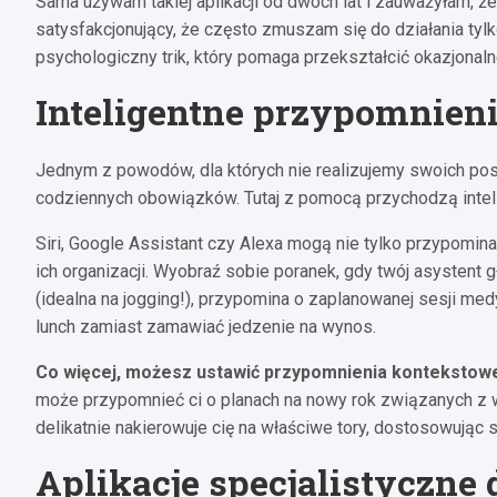
Sama używam takiej aplikacji od dwóch lat i zauważyłam, ż
satysfakcjonujący, że często zmuszam się do działania tylko
psychologiczny trik, który pomaga przekształcić okazjonaln
Inteligentne przypomnieni
Jednym z powodów, dla których nie realizujemy swoich pos
codziennych obowiązków. Tutaj z pomocą przychodzą inteli
Siri, Google Assistant czy Alexa mogą nie tylko przypomin
ich organizacji. Wyobraź sobie poranek, gdy twój asystent 
(idealna na jogging!), przypomina o zaplanowanej sesji med
lunch zamiast zamawiać jedzenie na wynos.
Co więcej, możesz ustawić przypomnienia kontekstow
może przypomnieć ci o planach na nowy rok związanych z wi
delikatnie nakierowuje cię na właściwe tory, dostosowując si
Aplikacje specjalistyczne