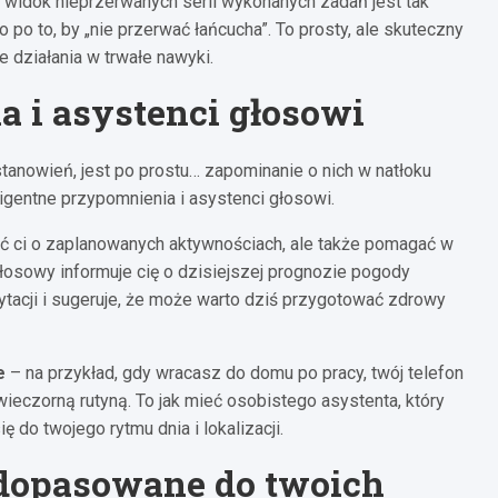
e widok nieprzerwanych serii wykonanych zadań jest tak
 po to, by „nie przerwać łańcucha”. To prosty, ale skuteczny
e działania w trwałe nawyki.
a i asystenci głosowi
tanowień, jest po prostu… zapominanie o nich w natłoku
gentne przypomnienia i asystenci głosowi.
ać ci o zaplanowanych aktywnościach, ale także pomagać w
głosowy informuje cię o dzisiejszej prognozie pogody
ytacji i sugeruje, że może warto dziś przygotować zdrowy
e
– na przykład, gdy wracasz do domu po pracy, twój telefon
eczorną rutyną. To jak mieć osobistego asystenta, który
ę do twojego rytmu dnia i lokalizacji.
 dopasowane do twoich