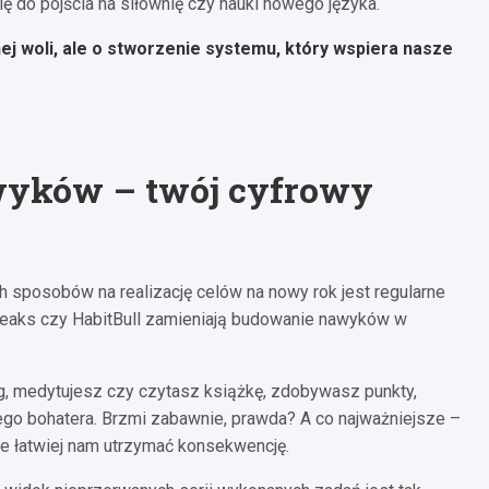
się do pójścia na siłownię czy nauki nowego języka.
nej woli, ale o stworzenie systemu, który wspiera nasze
awyków – twój cyfrowy
 sposobów na realizację celów na nowy rok jest regularne
Streaks czy HabitBull zamieniają budowanie nawyków w
g, medytujesz czy czytasz książkę, zdobywasz punkty,
ego bohatera. Brzmi zabawnie, prawda? A co najważniejsze –
że łatwiej nam utrzymać konsekwencję.