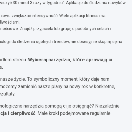
ćwiczyć 30 minut 3 razy w tygodniu”. Aplikacje do śledzenia nawyków
iowo zwiększać intensywność. Wiele aplikacji fitness ma
liwościami.
znościowe. Znajdź przyjaciela lub grupę o podobnych celach i
ogii do śledzenia ogólnych trendów, nie obsesyjnie skupiaj się na
ródłem stresu.
Wybieraj narzędzia, które sprawiają ci
a.
 nasze życie. To symboliczny moment, który daje nam
i możemy zamienić nasze plany na nowy rok w konkretne,
zultaty.
chnologiczne narzędzia pomogą ci je osiągnąć? Niezależnie
ja i cierpliwość
. Małe kroki podejmowane regularnie