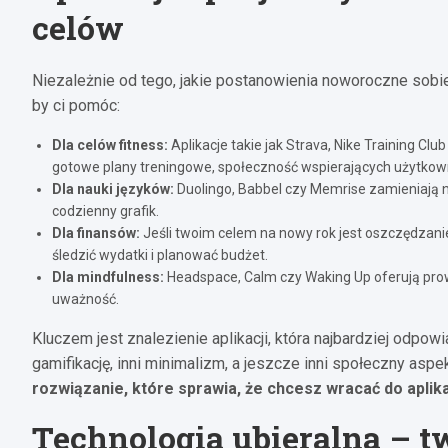
celów
Niezależnie od tego, jakie postanowienia noworoczne sobie 
by ci pomóc:
Dla celów fitness:
Aplikacje takie jak Strava, Nike Training Club
gotowe plany treningowe, społeczność wspierających użytkown
Dla nauki języków:
Duolingo, Babbel czy Memrise zamieniają 
codzienny grafik.
Dla finansów:
Jeśli twoim celem na nowy rok jest oszczędzani
śledzić wydatki i planować budżet.
Dla mindfulness:
Headspace, Calm czy Waking Up oferują prow
uważność.
Kluczem jest znalezienie aplikacji, która najbardziej odpow
gamifikację, inni minimalizm, a jeszcze inni społeczny aspe
rozwiązanie, które sprawia, że chcesz wracać do aplika
Technologia ubieralna – tw