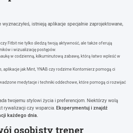
wyznaczyłeś, istnieją aplikacje specjalnie zaprojektowane,
 czy Fitbit nie tylko śledzą twoją aktywność, ale także oferują
ików i wizualizację postępów.
naukę w codzienną, kilkuminutową zabawę, którą łatwo wpleść w
e, aplikacje jak Mint, YNAB czy rodzime Kontomierz pomogą ci
adzone medytacje i techniki oddechowe, które pomogą ci rozwijać
iada twojemu stylowi życia i preferencjom. Niektórzy wolą
kt rywalizacji czy wsparcia.
Eksperymentuj i znajdź
cji każdego dnia.
ój osobisty trener