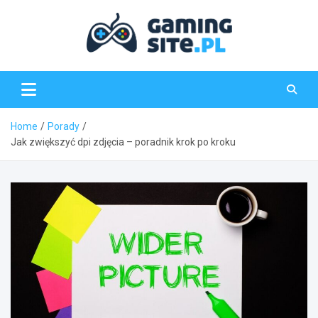
Skip
to
content
Gaming-Site.pl
Home
Porady
Jak zwiększyć dpi zdjęcia – poradnik krok po kroku