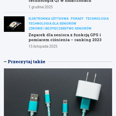
technologia Qi w smartfonach
1 grudnia 2025
ELEKTRONIKA UŻYTKOWA
PORADY
TECHNOLOGIA
TECHNOLOGIA DLA SENIORÓW
ZDROWIE I BEZPIECZEŃSTWO SENIORÓW
Zegarek dla seniora z funkcją GPS i
pomiarem ciśnienia – ranking 2023
15 listopada 2025
Przeczytaj także