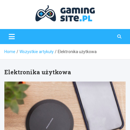
Skip
to
content
Gaming-Site.pl
Home
Wszystkie artykuły
Elektronika użytkowa
Elektronika użytkowa