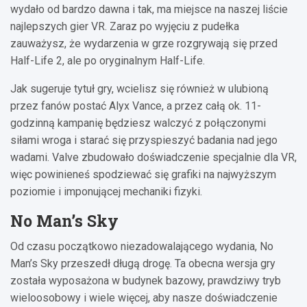
wydało od bardzo dawna i tak, ma miejsce na naszej liście
najlepszych gier VR. Zaraz po wyjęciu z pudełka
zauważysz, że wydarzenia w grze rozgrywają się przed
Half-Life 2, ale po oryginalnym Half-Life.
Jak sugeruje tytuł gry, wcielisz się również w ulubioną
przez fanów postać Alyx Vance, a przez całą ok. 11-
godzinną kampanię będziesz walczyć z połączonymi
siłami wroga i starać się przyspieszyć badania nad jego
wadami. Valve zbudowało doświadczenie specjalnie dla VR,
więc powinieneś spodziewać się grafiki na najwyższym
poziomie i imponującej mechaniki fizyki.
No Man’s Sky
Od czasu początkowo niezadowalającego wydania, No
Man’s Sky przeszedł długą drogę. Ta obecna wersja gry
została wyposażona w budynek bazowy, prawdziwy tryb
wieloosobowy i wiele więcej, aby nasze doświadczenie