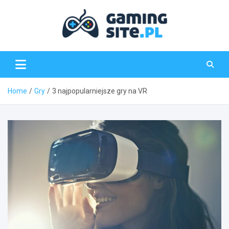
Skip
to
content
Gaming-Site.pl
Home
Gry
3 najpopularniejsze gry na VR