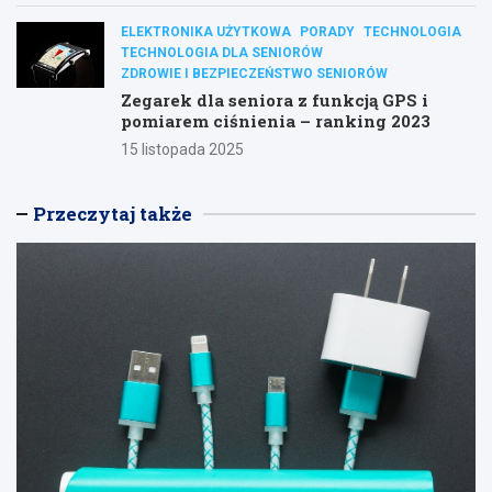
ELEKTRONIKA UŻYTKOWA
PORADY
TECHNOLOGIA
TECHNOLOGIA DLA SENIORÓW
ZDROWIE I BEZPIECZEŃSTWO SENIORÓW
Zegarek dla seniora z funkcją GPS i
pomiarem ciśnienia – ranking 2023
15 listopada 2025
Przeczytaj także