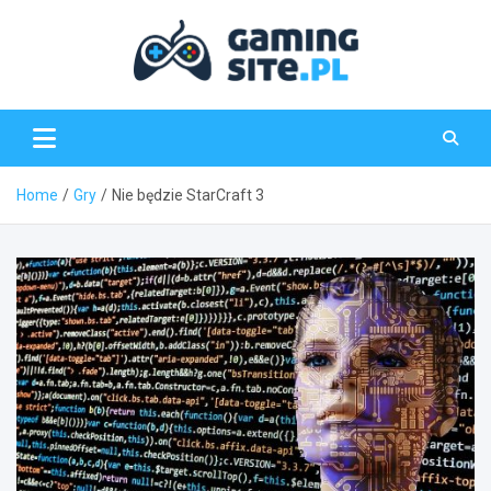
Skip
to
content
Gaming-Site.pl
Home
Gry
Nie będzie StarCraft 3