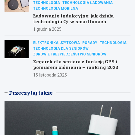
TECHNOLOGIA
TECHNOLOGIA ŁADOWANIA
TECHNOLOGIA MOBILNA
Ładowanie indukcyjne: jak działa
technologia Qi w smartfonach
1 grudnia 2025
ELEKTRONIKA UŻYTKOWA
PORADY
TECHNOLOGIA
TECHNOLOGIA DLA SENIORÓW
ZDROWIE I BEZPIECZEŃSTWO SENIORÓW
Zegarek dla seniora z funkcją GPS i
pomiarem ciśnienia – ranking 2023
15 listopada 2025
Przeczytaj także