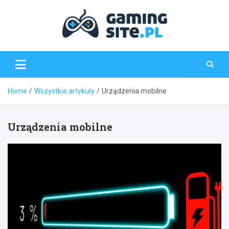
Skip
to
content
Gaming-Site.pl
Home
Wszystkie artykuły
Urządzenia mobilne
Urządzenia mobilne