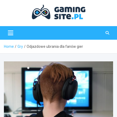
Skip
to
content
Gaming-Site.pl
Home
Gry
Odjazdowe ubrania dla fanów gier