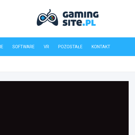
Gaming-Site.pl
IE
SOFTWARE
VR
POZOSTAŁE
KONTAKT