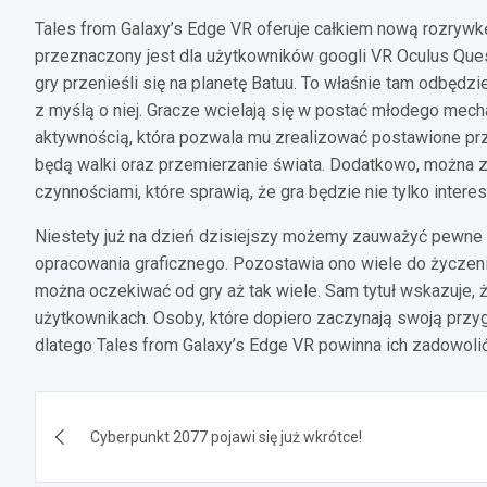
Tales from Galaxy’s Edge VR oferuje całkiem nową rozrywkę
przeznaczony jest dla użytkowników googli VR Oculus Ques
gry przenieśli się na planetę Batuu. To właśnie tam odbędz
z myślą o niej. Gracze wcielają się w postać młodego mec
aktywnością, która pozwala mu zrealizować postawione prz
będą walki oraz przemierzanie świata. Dodatkowo, można z
czynnościami, które sprawią, że gra będzie nie tylko intere
Niestety już na dzień dzisiejszy możemy zauważyć pewne n
opracowania graficznego. Pozostawia ono wiele do życzeni
można oczekiwać od gry aż tak wiele. Sam tytuł wskazuje
użytkownikach. Osoby, które dopiero zaczynają swoją prz
dlatego Tales from Galaxy’s Edge VR powinna ich zadowolić.
Nawigacja
Cyberpunkt 2077 pojawi się już wkrótce!
wpisu