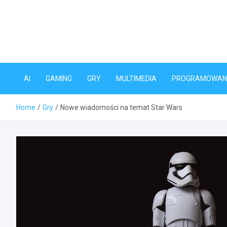
Skip
to
content
AI
GAMING
GRY
MULTIMEDIA
PROGRAMOWAN
Home
Gry
Nowe wiadomości na temat Star Wars