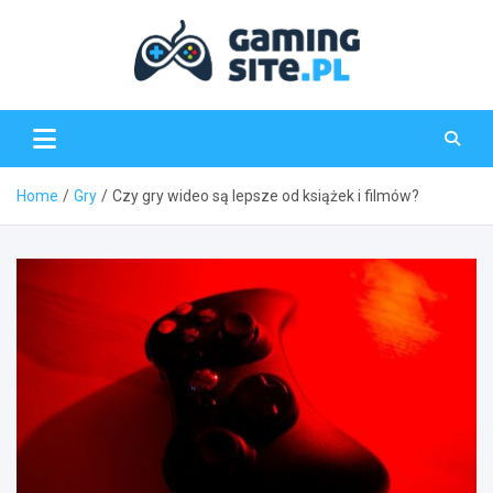
Skip
to
content
Gaming-Site.pl
Home
Gry
Czy gry wideo są lepsze od książek i filmów?