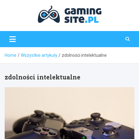
Skip
to
content
Gaming-Site.pl
Home
Wszystkie artykuły
zdolności intelektualne
zdolności intelektualne